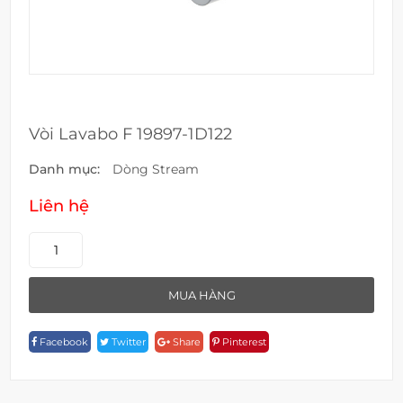
Vòi Lavabo F 19897-1D122
Danh mục:
Dòng Stream
Liên hệ
Vòi
Lavabo
F
MUA HÀNG
19897-
1D122
Facebook
Twitter
Share
Pinterest
Quantity