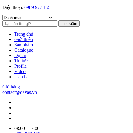
Điện thoại:
0989 977 155
Tìm kiếm
Trang chủ
Giới thiệu
Sản phẩm
Catalogue
Dự án
Tin tức
Profile
Video
Liên hệ
Giỏ hàng
contact@davas.vn
08:00 - 17:00