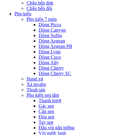
Chậu bếp đơn
Chậu bếp đôi
Phụ kiện
Phụ kiện 7 món
Dòng Picco
Dòng Canyon
Dòng Sofija
Dòng Aegean
Dòng Aegean PB
Dòng Lynn
Dòng Coco
Dòng Ally
Dòng Cherry
Dòng Cherry SC
Hand xịt
Xả lavabo
Thoát sàn
Phụ kiện sen tắm
Thanh trượt
Gác sen
Cần sen
Đóa sen
Tay sen
Đầu vòi gắn tường
Vòi nước lạnh