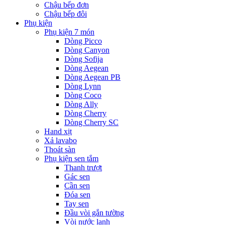
Chậu bếp đơn
Chậu bếp đôi
Phụ kiện
Phụ kiện 7 món
Dòng Picco
Dòng Canyon
Dòng Sofija
Dòng Aegean
Dòng Aegean PB
Dòng Lynn
Dòng Coco
Dòng Ally
Dòng Cherry
Dòng Cherry SC
Hand xịt
Xả lavabo
Thoát sàn
Phụ kiện sen tắm
Thanh trượt
Gác sen
Cần sen
Đóa sen
Tay sen
Đầu vòi gắn tường
Vòi nước lạnh