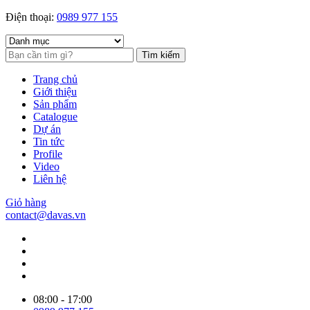
Điện thoại:
0989 977 155
Tìm kiếm
Trang chủ
Giới thiệu
Sản phẩm
Catalogue
Dự án
Tin tức
Profile
Video
Liên hệ
Giỏ hàng
contact@davas.vn
08:00 - 17:00