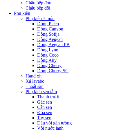
Chậu bếp đơn
Chậu bếp đôi
Phụ kiện
Phụ kiện 7 món
Dòng Picco
Dòng Canyon
Dòng Sofija
Dòng Aegean
Dòng Aegean PB
Dòng Lynn
Dòng Coco
Dòng Ally
Dòng Cherry
Dòng Cherry SC
Hand xịt
Xả lavabo
Thoát sàn
Phụ kiện sen tắm
Thanh trượt
Gác sen
Cần sen
Đóa sen
Tay sen
Đầu vòi gắn tường
Vòi nước lạnh