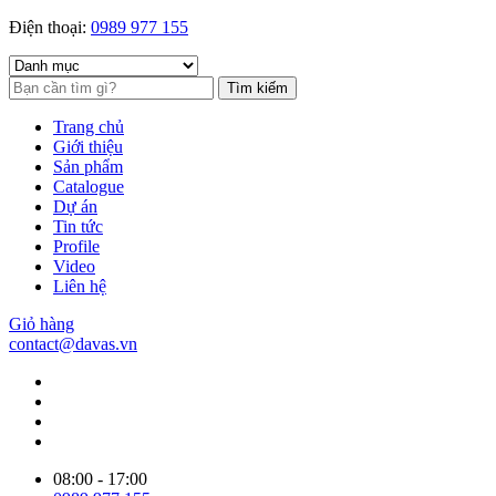
Điện thoại:
0989 977 155
Tìm kiếm
Trang chủ
Giới thiệu
Sản phẩm
Catalogue
Dự án
Tin tức
Profile
Video
Liên hệ
Giỏ hàng
contact@davas.vn
08:00 - 17:00