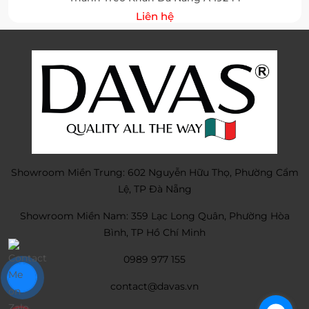
Liên hệ
Showroom Miền Trung: 602 Nguyễn Hữu Thọ, Phường Cẩm
Lệ, TP Đà Nẵng
Showroom Miền Nam: 359 Lạc Long Quân, Phường Hòa
Bình, TP Hồ Chí Minh
0989 977 155
contact@davas.vn