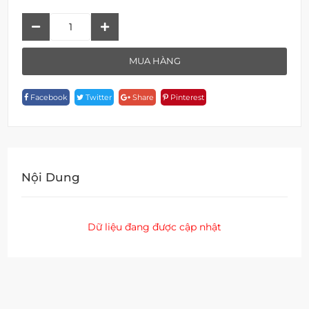
Kệ
Đựng
Xà
MUA HÀNG
Phòng
A
Facebook
Twitter
Share
Pinterest
19259
Quantity
Nội Dung
Dữ liệu đang được cập nhật