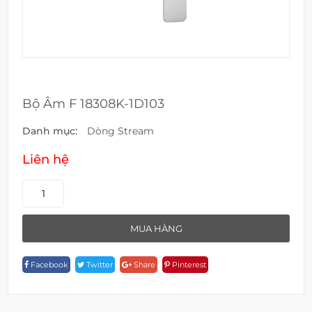
Bộ Âm F 18308K-1D103
Danh mục:
Dòng Stream
Liên hệ
Bộ
Âm
F
MUA HÀNG
18308K-
1D103
Facebook
Twitter
Share
Pinterest
Quantity