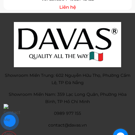
Liên hệ
Showroom Miền Trung: 602 Nguyễn Hữu Thọ, Phường Cẩm
Lệ, TP Đà Nẵng
Showroom Miền Nam: 359 Lạc Long Quân, Phường Hòa
Bình, TP Hồ Chí Minh
0989 977 155
contact@davas.vn