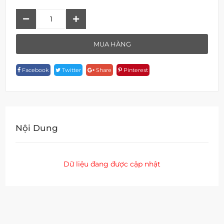
Bộ
Âm
F
MUA HÀNG
19903B-
1D103
Facebook
Twitter
Share
Pinterest
Quantity
Nội Dung
Dữ liệu đang được cập nhật