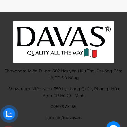
Showroom Miền Trung: 602 Nguyễn Hữu Thọ, Phường Cẩm
Lệ, TP Đà Nẵng
Showroom Miền Nam: 359 Lạc Long Quân, Phường Hòa
Bình, TP Hồ Chí Minh
0989 977 155
contact@davas.vn