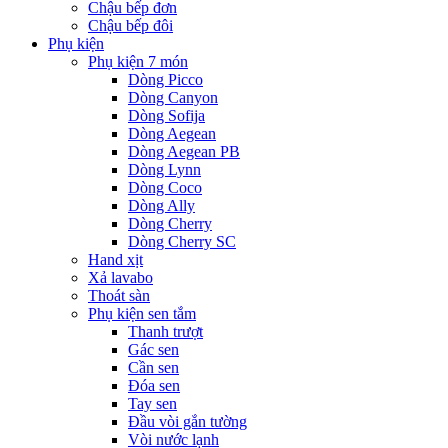
Chậu bếp đơn
Chậu bếp đôi
Phụ kiện
Phụ kiện 7 món
Dòng Picco
Dòng Canyon
Dòng Sofija
Dòng Aegean
Dòng Aegean PB
Dòng Lynn
Dòng Coco
Dòng Ally
Dòng Cherry
Dòng Cherry SC
Hand xịt
Xả lavabo
Thoát sàn
Phụ kiện sen tắm
Thanh trượt
Gác sen
Cần sen
Đóa sen
Tay sen
Đầu vòi gắn tường
Vòi nước lạnh