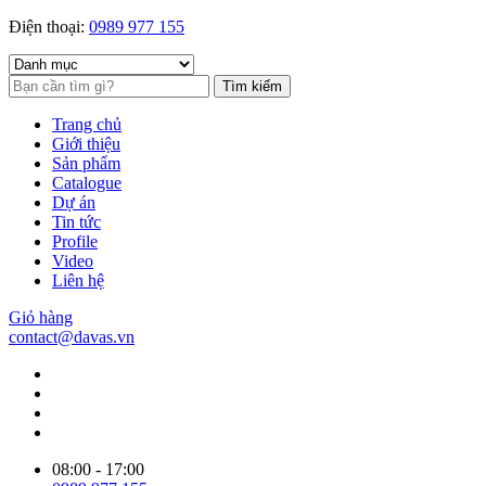
Điện thoại:
0989 977 155
Tìm kiếm
Trang chủ
Giới thiệu
Sản phẩm
Catalogue
Dự án
Tin tức
Profile
Video
Liên hệ
Giỏ hàng
contact@davas.vn
08:00 - 17:00