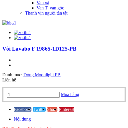
Van xả
Van T, van góc
Thanh vịn người tàn tật
Vòi Lavabo F 19865-1D125-PB
Danh mục:
Dòng Moonlight PB
Liên hệ
Vòi
Mua hàng
Lavabo
F
19865-
Facebook
Twitter
Share
Pinterest
1D125-
Nội dung
PB
quantity