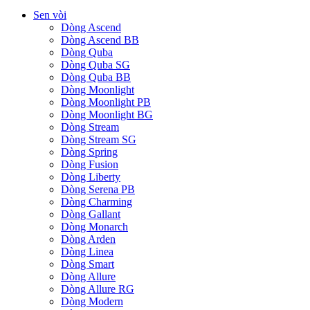
Sen vòi
Dòng Ascend
Dòng Ascend BB
Dòng Quba
Dòng Quba SG
Dòng Quba BB
Dòng Moonlight
Dòng Moonlight PB
Dòng Moonlight BG
Dòng Stream
Dòng Stream SG
Dòng Spring
Dòng Fusion
Dòng Liberty
Dòng Serena PB
Dòng Charming
Dòng Gallant
Dòng Monarch
Dòng Arden
Dòng Linea
Dòng Smart
Dòng Allure
Dòng Allure RG
Dòng Modern