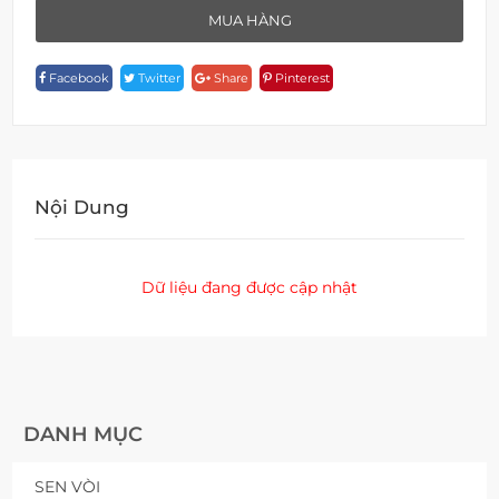
F
MUA HÀNG
17305CV-
16012-
Facebook
Twitter
Share
Pinterest
PB
Quantity
Nội Dung
Dữ liệu đang được cập nhật
DANH MỤC
SEN VÒI