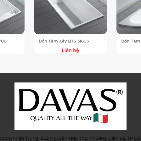
706
Bồn Tắm Xây BTS 31603
Bồn Tắm
Liên hệ
oom Miền Trung: 602 Nguyễn Hữu Thọ, Phường Cẩm Lệ, TP Đà