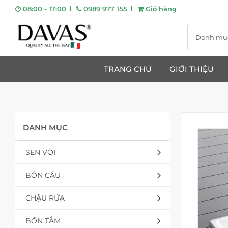
08:00 - 17:00
0989 977 155
Giỏ hàng
Danh mụ
TRANG CHỦ
GIỚI THIỆU
DANH MỤC
SEN VÒI
BỒN CẦU
CHẬU RỬA
BỒN TẮM