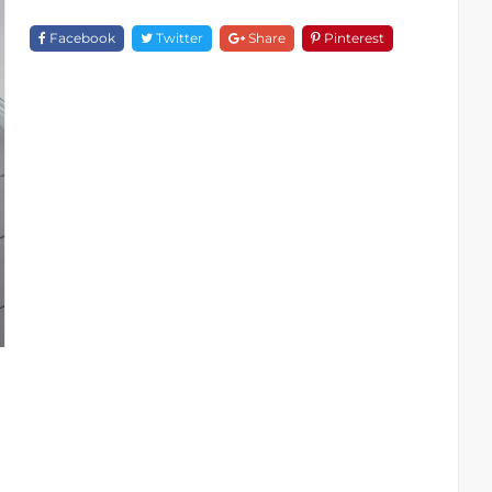
Xây
BTS
Facebook
Twitter
Share
Pinterest
31708
Quantity