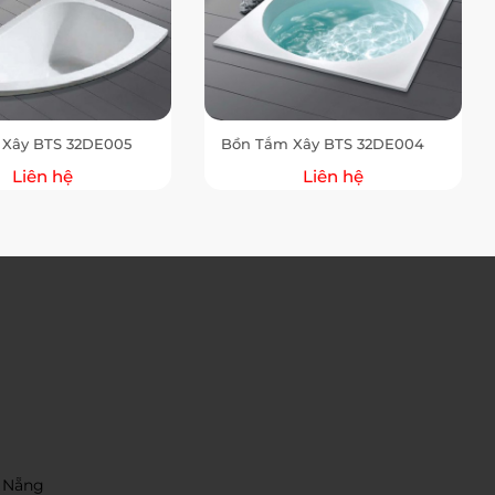
 Xây BTS 32DE005
Bồn Tắm Xây BTS 32DE004
Liên hệ
Liên hệ
 Nẵng