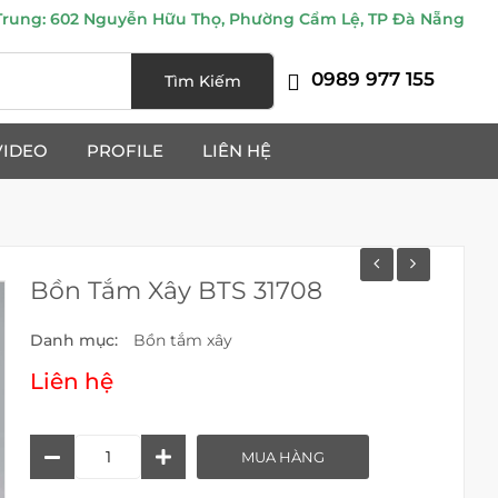
ung: 602 Nguyễn Hữu Thọ, Phường Cẩm Lệ, TP Đà Nẵng
0989 977 155
Tìm Kiếm
VIDEO
PROFILE
LIÊN HỆ
Bồn Tắm Xây BTS 31708
Danh mục:
Bồn tắm xây
Liên hệ
Bồn
MUA HÀNG
Tắm