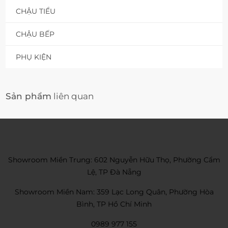
CHẬU TIỂU
CHẬU BẾP
PHỤ KIỆN
Sản phẩm
liên quan
Showroom Miền Trung: 602 Nguyễn Hữu Thọ, Phường Cẩm
Lệ, TP Đà Nẵng
Showroom Miền Nam: 359 Lạc Long Quân, Phường Hòa
Bình, TP Hồ Chí Minh
0989 977 155