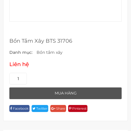
Bồn Tắm Xây BTS 31706
Danh mục:
Bồn tắm xây
Liên hệ
Bồn
Tắm
Xây
MUA HÀNG
BTS
31706
Facebook
Twitter
Share
Pinterest
Quantity