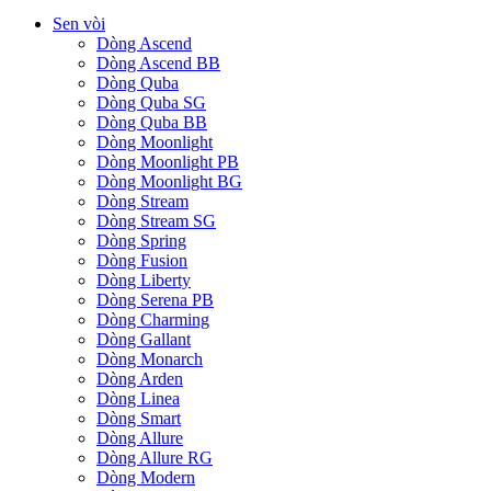
Sen vòi
Dòng Ascend
Dòng Ascend BB
Dòng Quba
Dòng Quba SG
Dòng Quba BB
Dòng Moonlight
Dòng Moonlight PB
Dòng Moonlight BG
Dòng Stream
Dòng Stream SG
Dòng Spring
Dòng Fusion
Dòng Liberty
Dòng Serena PB
Dòng Charming
Dòng Gallant
Dòng Monarch
Dòng Arden
Dòng Linea
Dòng Smart
Dòng Allure
Dòng Allure RG
Dòng Modern