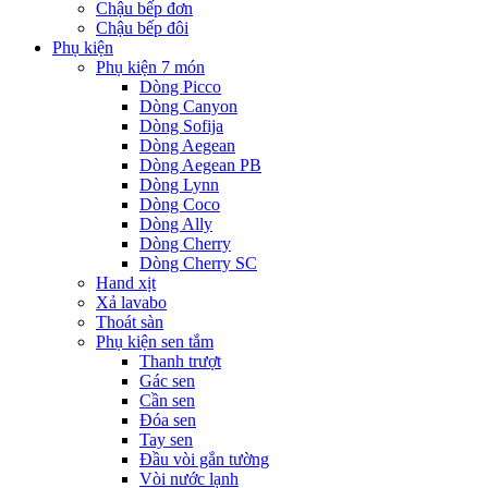
Chậu bếp đơn
Chậu bếp đôi
Phụ kiện
Phụ kiện 7 món
Dòng Picco
Dòng Canyon
Dòng Sofija
Dòng Aegean
Dòng Aegean PB
Dòng Lynn
Dòng Coco
Dòng Ally
Dòng Cherry
Dòng Cherry SC
Hand xịt
Xả lavabo
Thoát sàn
Phụ kiện sen tắm
Thanh trượt
Gác sen
Cần sen
Đóa sen
Tay sen
Đầu vòi gắn tường
Vòi nước lạnh