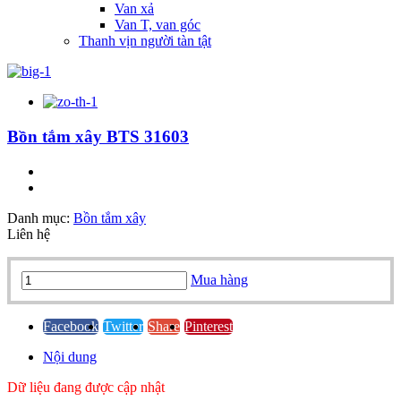
Van xả
Van T, van góc
Thanh vịn người tàn tật
Bồn tắm xây BTS 31603
Danh mục:
Bồn tắm xây
Liên hệ
Bồn
Mua hàng
tắm
xây
BTS
Facebook
Twitter
Share
Pinterest
31603
Nội dung
quantity
Dữ liệu đang được cập nhật