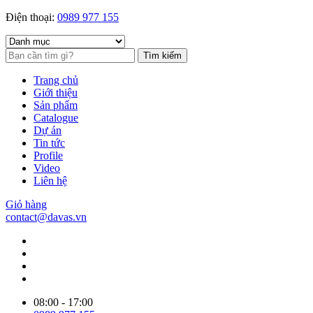
Điện thoại:
0989 977 155
Tìm kiếm
Trang chủ
Giới thiệu
Sản phẩm
Catalogue
Dự án
Tin tức
Profile
Video
Liên hệ
Giỏ hàng
contact@davas.vn
08:00 - 17:00