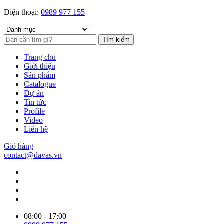
Điện thoại:
0989 977 155
Tìm kiếm
Trang chủ
Giới thiệu
Sản phẩm
Catalogue
Dự án
Tin tức
Profile
Video
Liên hệ
Giỏ hàng
contact@davas.vn
08:00 - 17:00