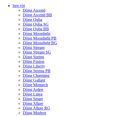
Sen vòi
Dòng Ascend
Dòng Ascend BB
Dòng Quba
Dòng Quba SG
Dòng Quba BB
Dòng Moonlight
Dòng Moonlight PB
Dòng Moonlight BG
Dòng Stream
Dòng Stream SG
Dòng Spring
Dòng Fusion
Dòng Liberty
Dòng Serena PB
Dòng Charming
Dòng Gallant
Dòng Monarch
Dòng Arden
Dòng Linea
Dòng Smart
Dòng Allure
Dòng Allure RG
Dòng Modern