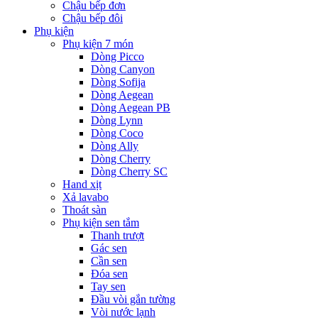
Chậu bếp đơn
Chậu bếp đôi
Phụ kiện
Phụ kiện 7 món
Dòng Picco
Dòng Canyon
Dòng Sofija
Dòng Aegean
Dòng Aegean PB
Dòng Lynn
Dòng Coco
Dòng Ally
Dòng Cherry
Dòng Cherry SC
Hand xịt
Xả lavabo
Thoát sàn
Phụ kiện sen tắm
Thanh trượt
Gác sen
Cần sen
Đóa sen
Tay sen
Đầu vòi gắn tường
Vòi nước lạnh