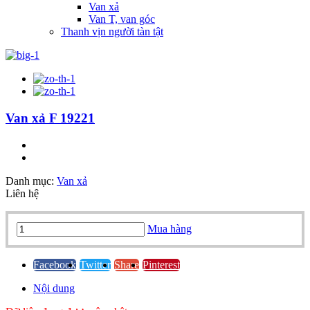
Van xả
Van T, van góc
Thanh vịn người tàn tật
Van xả F 19221
Danh mục:
Van xả
Liên hệ
Van
Mua hàng
xả
F
19221
Facebook
Twitter
Share
Pinterest
quantity
Nội dung