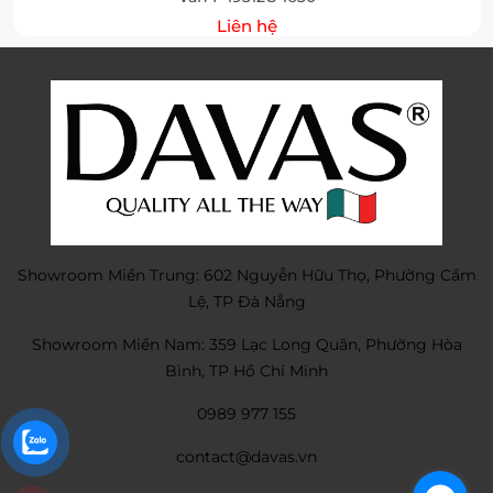
Liên hệ
Showroom Miền Trung: 602 Nguyễn Hữu Thọ, Phường Cẩm
Lệ, TP Đà Nẵng
Showroom Miền Nam: 359 Lạc Long Quân, Phường Hòa
Bình, TP Hồ Chí Minh
0989 977 155
contact@davas.vn