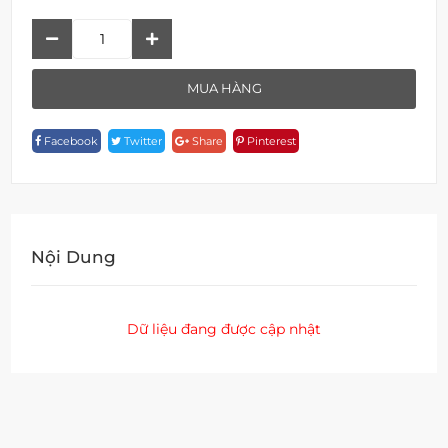
Van
F
12101C-
MUA HÀNG
1617
Quantity
Facebook
Twitter
Share
Pinterest
Nội Dung
Dữ liệu đang được cập nhật