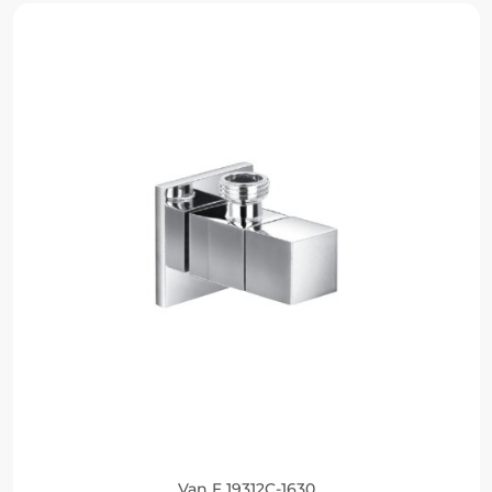
Van F 19312C-1630