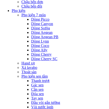
Chậu bếp đơn
Chậu bếp đôi
Phụ kiện
Phụ kiện 7 món
Dòng Picco
Dòng Canyon
Dòng Sofija
Dòng Aegean
Dòng Aegean PB
Dòng Lynn
Dòng Coco
Dòng Ally
Dòng Cherry
Dòng Cherry SC
Hand xịt
Xả lavabo
Thoát sàn
Phụ kiện sen tắm
Thanh trượt
Gác sen
Cần sen
Đóa sen
Tay sen
Đầu vòi gắn tường
Vòi nước lạnh