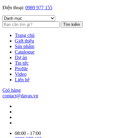
Điện thoại:
0989 977 155
Tìm kiếm
Trang chủ
Giới thiệu
Sản phẩm
Catalogue
Dự án
Tin tức
Profile
Video
Liên hệ
Giỏ hàng
contact@davas.vn
08:00 - 17:00