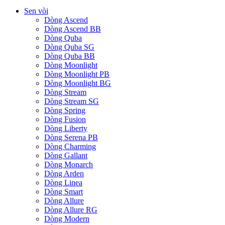
Sen vòi
Dòng Ascend
Dòng Ascend BB
Dòng Quba
Dòng Quba SG
Dòng Quba BB
Dòng Moonlight
Dòng Moonlight PB
Dòng Moonlight BG
Dòng Stream
Dòng Stream SG
Dòng Spring
Dòng Fusion
Dòng Liberty
Dòng Serena PB
Dòng Charming
Dòng Gallant
Dòng Monarch
Dòng Arden
Dòng Linea
Dòng Smart
Dòng Allure
Dòng Allure RG
Dòng Modern