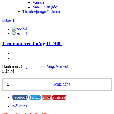
Van xả
Van T, van góc
Thanh vịn người tàn tật
Tiểu nam treo tường U 2400
Danh mục:
Chậu tiểu treo tường
,
Sen vòi
Liên hệ
Tiểu
Mua hàng
nam
treo
tường
Facebook
Twitter
Share
Pinterest
U
Nội dung
2400
quantity