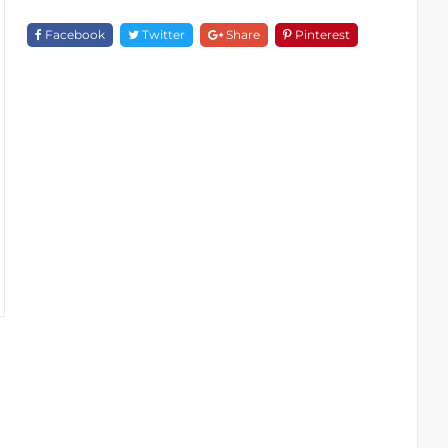
F
18305B-
Facebook
Twitter
Share
Pinterest
1D94
Quantity