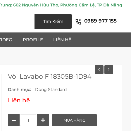
ung: 602 Nguyễn Hữu Thọ, Phường Cẩm Lệ, TP Đà Nẵng
0989 977 155
Tìm Kiếm
VIDEO
PROFILE
LIÊN HỆ
Vòi Lavabo F 18305B-1D94
Danh mục:
Dòng Standard
Liên hệ
Vòi
MUA HÀNG
Lavabo