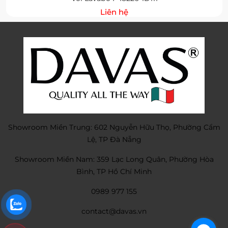
Liên hệ
Showroom Miền Trung: 602 Nguyễn Hữu Thọ, Phường Cẩm
Lệ, TP Đà Nẵng
Showroom Miền Nam: 359 Lạc Long Quân, Phường Hòa
Bình, TP Hồ Chí Minh
0989 977 155
contact@davas.vn