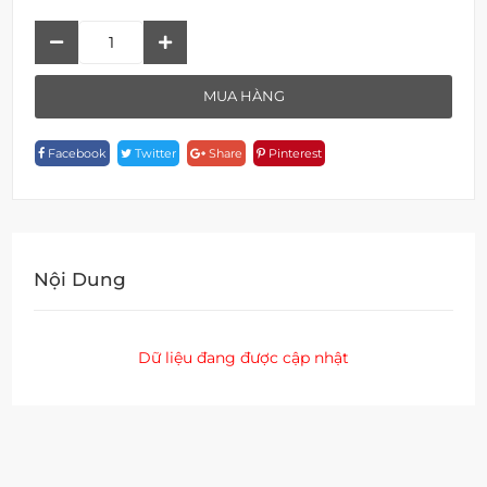
Thanh
Treo
Khăn
MUA HÀNG
Đôi
A
Facebook
Twitter
Share
Pinterest
18952
Quantity
Nội Dung
Dữ liệu đang được cập nhật