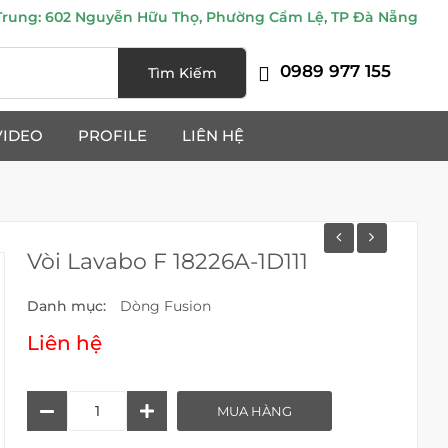
ung: 602 Nguyễn Hữu Thọ, Phường Cẩm Lệ, TP Đà Nẵng
0989 977 155
Tìm Kiếm
VIDEO
PROFILE
LIÊN HỆ
Vòi Lavabo F 18226A-1D111
Danh mục:
Dòng Fusion
Liên hệ
Vòi
MUA HÀNG
Lavabo