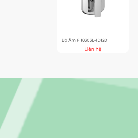
Bộ Âm F 18303L-1D120
Liên hệ