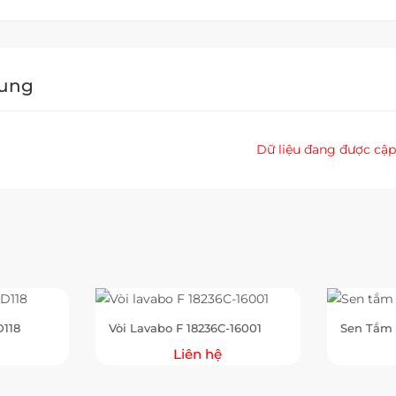
Dung
Dữ liệu đang được cập
D118
Vòi Lavabo F 18236C-16001
Sen Tắm 
Liên hệ