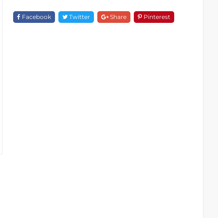
F
18226A-
Facebook
Twitter
Share
Pinterest
1D111
Quantity