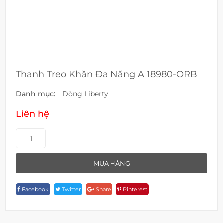
Thanh Treo Khăn Đa Năng A 18980-ORB
Danh mục:
Dòng Liberty
Liên hệ
Thanh
Treo
Khăn
MUA HÀNG
Đa
Năng
Facebook
Twitter
Share
Pinterest
A
18980-
ORB