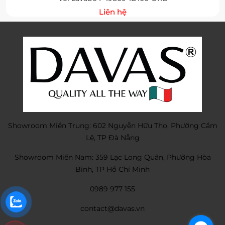
Liên hệ
Showroom Miền Trung: 602 Nguyễn Hữu Thọ, Phường Cẩm
Lệ, TP Đà Nẵng
Showroom Miền Nam: 359 Lạc Long Quân, Phường Hòa
Bình, TP Hồ Chí Minh
0989 977 155
contact@davas.vn