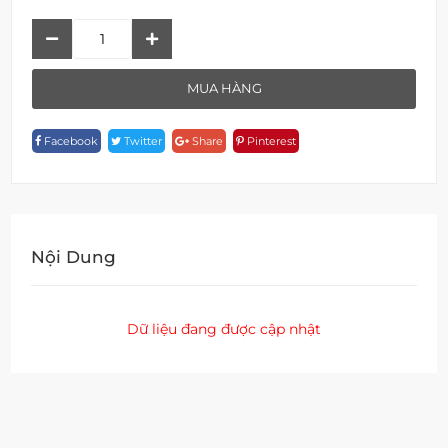
Bộ
Thanh
Trượt
MUA HÀNG
F
19509-
Facebook
Twitter
Share
Pinterest
1568-
ORB
Quantity
Nội Dung
Dữ liệu đang được cập nhật