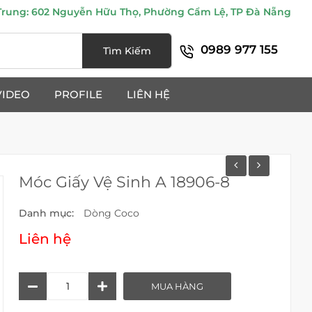
ung: 602 Nguyễn Hữu Thọ, Phường Cẩm Lệ, TP Đà Nẵng
0989 977 155
Tìm Kiếm
VIDEO
PROFILE
LIÊN HỆ
Móc Giấy Vệ Sinh A 18906-8
Danh mục:
Dòng Coco
Liên hệ
Móc
MUA HÀNG
Giấy