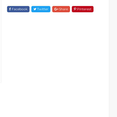
Vệ
Sinh
Facebook
Twitter
Share
Pinterest
A
18906-
8
Quantity