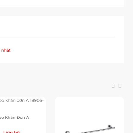
 nhật
eo Khăn Đơn A
Liên hệ