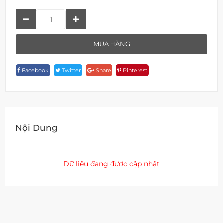
Giá
Đựng
Xà
MUA HÀNG
Phòng
A
Facebook
Twitter
Share
Pinterest
18906-
10
Quantity
Nội Dung
Dữ liệu đang được cập nhật