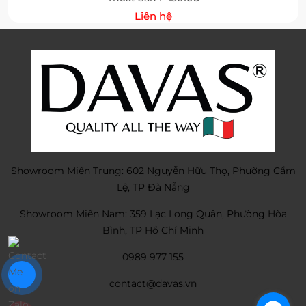
Liên hệ
Showroom Miền Trung: 602 Nguyễn Hữu Thọ, Phường Cẩm
Lệ, TP Đà Nẵng
Showroom Miền Nam: 359 Lạc Long Quân, Phường Hòa
Bình, TP Hồ Chí Minh
0989 977 155
contact@davas.vn