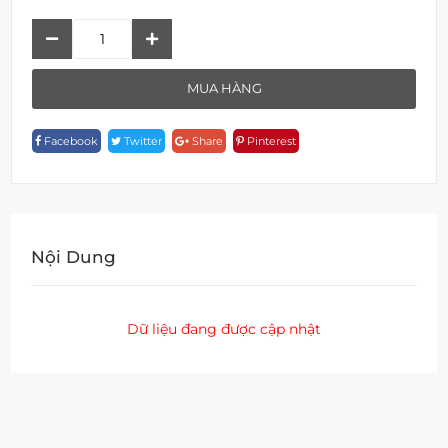
Bàn
Chải
Và
MUA HÀNG
Giá
Đỡ
Facebook
Twitter
Share
Pinterest
A
18906-
21
Quantity
Nội Dung
Dữ liệu đang được cập nhật