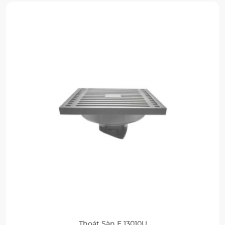
Thoát Sàn F 13010U