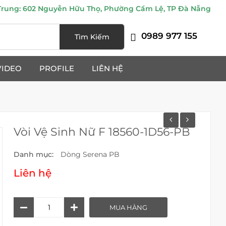
ung: 602 Nguyễn Hữu Thọ, Phường Cẩm Lệ, TP Đà Nẵng
0989 977 155
Tìm Kiếm
VIDEO
PROFILE
LIÊN HỆ
Vòi Vệ Sinh Nữ F 18560-1D56-PB
Danh mục:
Dòng Serena PB
Liên hệ
Vòi
MUA HÀNG
Vệ