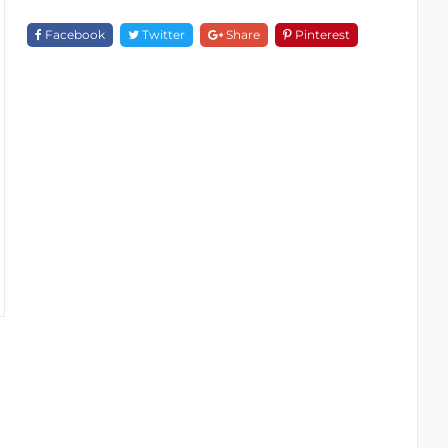
Sinh
Nữ
Facebook
Twitter
Share
Pinterest
F
18560-
1D56-
PB
Quantity