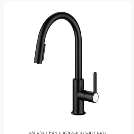
Vòi Rửa Chén F 18765-1D125-18711-PB