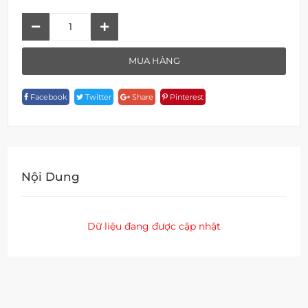
Vòi
Rửa
Chén
MUA HÀNG
F
18765-
Facebook
Twitter
Share
Pinterest
1D125-
PB
Quantity
Nội Dung
Dữ liệu đang được cập nhật