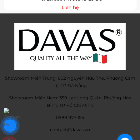
Liên hệ
Showroom Miền Trung: 602 Nguyễn Hữu Thọ, Phường Cẩm
Lệ, TP Đà Nẵng
Showroom Miền Nam: 359 Lạc Long Quân, Phường Hòa
Bình, TP Hồ Chí Minh
0989 977 155
contact@davas.vn