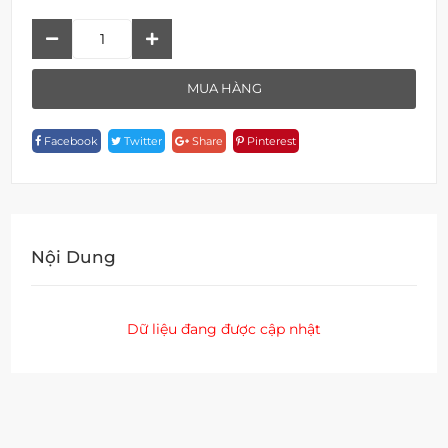
Vòi
Lavabo
F
MUA HÀNG
19815C-
16011-
Facebook
Twitter
Share
Pinterest
BG
Quantity
Nội Dung
Dữ liệu đang được cập nhật