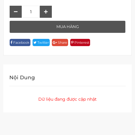
Vòi
Lavabo
F
MUA HÀNG
18206B-
1D90-
Facebook
Twitter
Share
Pinterest
RG
Quantity
Nội Dung
Dữ liệu đang được cập nhật