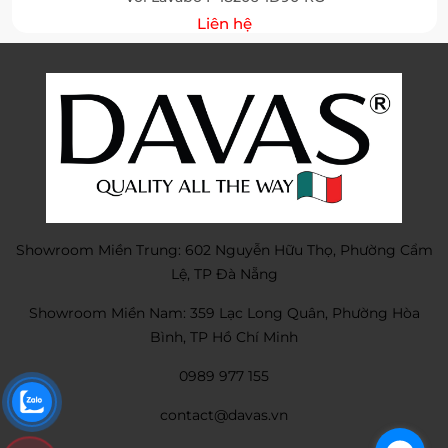
Liên hệ
Showroom Miền Trung: 602 Nguyễn Hữu Thọ, Phường Cẩm
Lệ, TP Đà Nẵng
Showroom Miền Nam: 359 Lạc Long Quân, Phường Hòa
Bình, TP Hồ Chí Minh
0989 977 155
contact@davas.vn