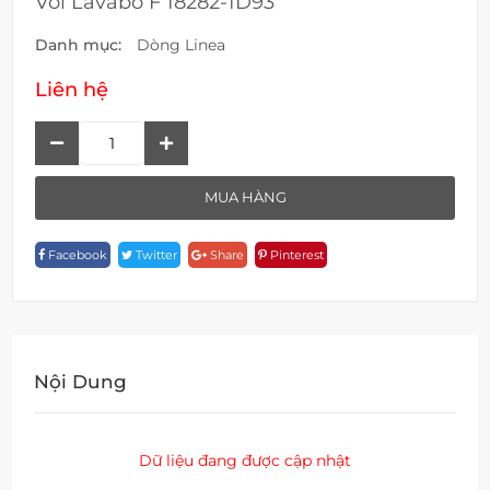
Vòi Lavabo F 18282-1D93
Danh mục:
Dòng Linea
Liên hệ
Vòi
Lavabo
F
MUA HÀNG
18282-
1D93
Facebook
Twitter
Share
Pinterest
Quantity
Nội Dung
Dữ liệu đang được cập nhật