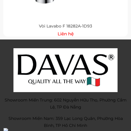
Vòi Lavabo F 18282A-1D93
Liên hệ
Showroom Miền Trung: 602 Nguyễn Hữu Thọ, Phường Cẩm
Lệ, TP Đà Nẵng
Showroom Miền Nam: 359 Lạc Long Quân, Phường Hòa
Bình, TP Hồ Chí Minh