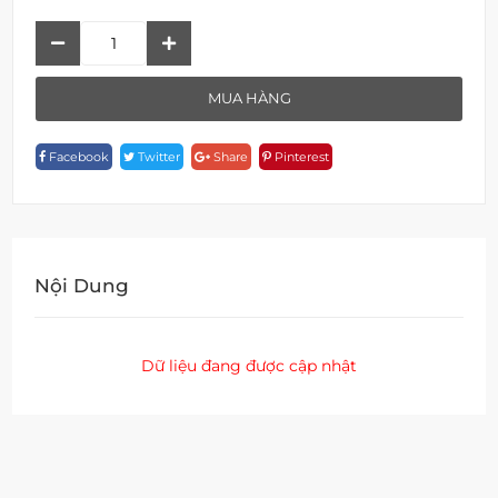
Thanh
Trượt
F
MUA HÀNG
19539
Quantity
Facebook
Twitter
Share
Pinterest
Nội Dung
Dữ liệu đang được cập nhật