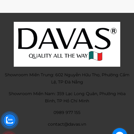
Showroom Miền Trung: 602 Nguyễn Hữu Thọ, Phường Cẩm
Lệ, TP Đà Nẵng
Showroom Miền Nam: 359 Lạc Long Quân, Phường Hòa
Bình, TP Hồ Chí Minh
0989 977 155
contact@davas.vn