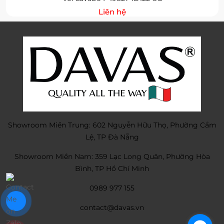
Liên hệ
Showroom Miền Trung: 602 Nguyễn Hữu Thọ, Phường Cẩm
Lệ, TP Đà Nẵng
Showroom Miền Nam: 359 Lạc Long Quân, Phường Hòa
Bình, TP Hồ Chí Minh
0989 977 155
contact@davas.vn