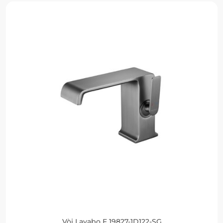
Vòi Lavabo F 19827-1D122-SG