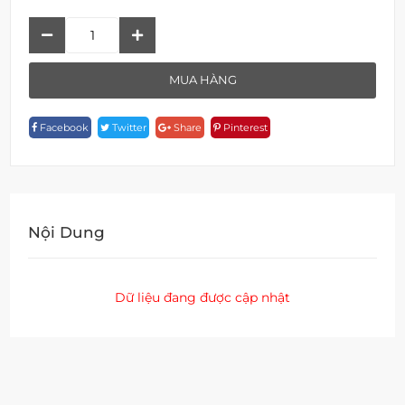
Thanh
Gắn
Tường
MUA HÀNG
F
1B09A-
Facebook
Twitter
Share
Pinterest
SG
Quantity
Nội Dung
Dữ liệu đang được cập nhật