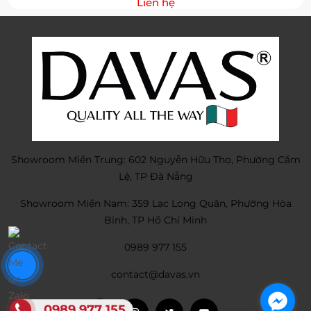
Liên hệ
Showroom Miền Trung: 602 Nguyễn Hữu Thọ, Phường Cẩm
Lệ, TP Đà Nẵng
Showroom Miền Nam: 359 Lạc Long Quân, Phường Hòa
Bình, TP Hồ Chí Minh
0989 977 155
contact@davas.vn
0989 977 155