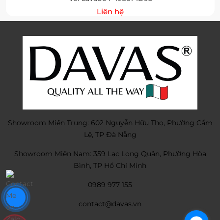
Liên hệ
Showroom Miền Trung: 602 Nguyễn Hữu Thọ, Phường Cẩm
Lệ, TP Đà Nẵng
Showroom Miền Nam: 359 Lạc Long Quân, Phường Hòa
Bình, TP Hồ Chí Minh
0989 977 155
contact@davas.vn