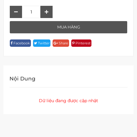
Sen
Tắm
F
MUA HÀNG
18101-
1D98
Facebook
Twitter
Share
Pinterest
Quantity
Nội Dung
Dữ liệu đang được cập nhật