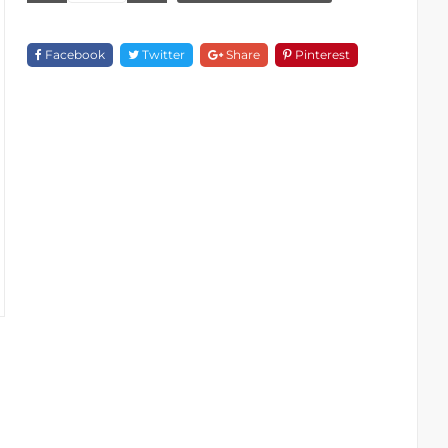
Đứng
Điều
Facebook
Twitter
Share
Pinterest
Chỉnh
Nhiệt
Độ
F
18499-
1683-
ORB
Quantity