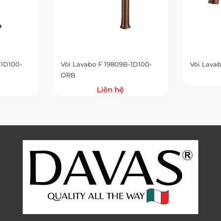
-1D100-
Vòi Lavabo F 19809B-1D100-
Vòi Lava
ORB
Liên hệ