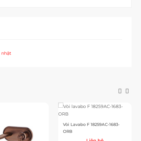
 nhật
Vòi Lavabo F 18259AC-1683-
ORB
Liên hệ