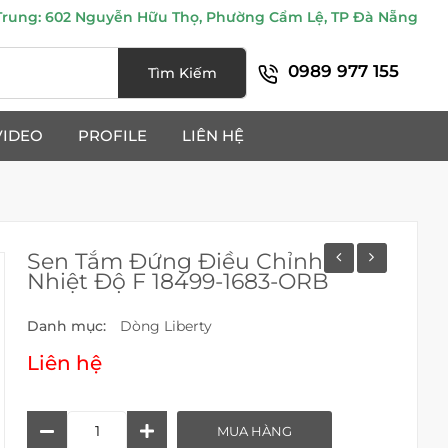
ung: 602 Nguyễn Hữu Thọ, Phường Cẩm Lệ, TP Đà Nẵng
0989 977 155
Tìm Kiếm
VIDEO
PROFILE
LIÊN HỆ
Sen Tắm Đứng Điều Chỉnh
Nhiệt Độ F 18499-1683-ORB
Danh mục:
Dòng Liberty
Liên hệ
Sen
MUA HÀNG
Tắm