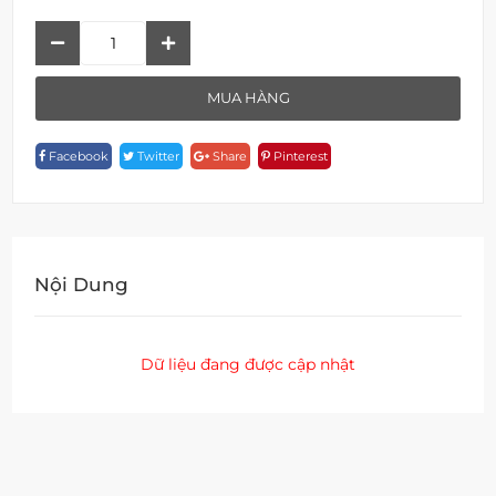
Sen
Tắm
Âm
MUA HÀNG
Tường
F
Facebook
Twitter
Share
Pinterest
17303BW-
1D02
Quantity
Nội Dung
Dữ liệu đang được cập nhật