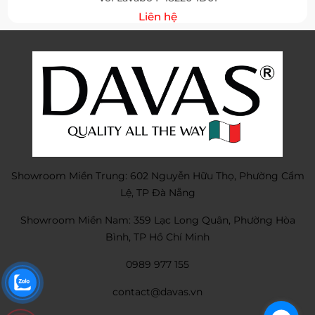
Liên hệ
Showroom Miền Trung: 602 Nguyễn Hữu Thọ, Phường Cẩm
Lệ, TP Đà Nẵng
Showroom Miền Nam: 359 Lạc Long Quân, Phường Hòa
Bình, TP Hồ Chí Minh
0989 977 155
contact@davas.vn