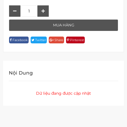
Móc
Giấy
Vệ
MUA HÀNG
Sinh
A
Facebook
Twitter
Share
Pinterest
19663
Quantity
Nội Dung
Dữ liệu đang được cập nhật