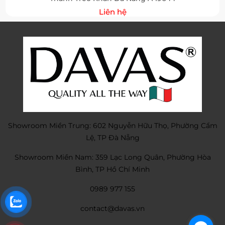
Liên hệ
Showroom Miền Trung: 602 Nguyễn Hữu Thọ, Phường Cẩm
Lệ, TP Đà Nẵng
Showroom Miền Nam: 359 Lạc Long Quân, Phường Hòa
Bình, TP Hồ Chí Minh
0989 977 155
contact@davas.vn