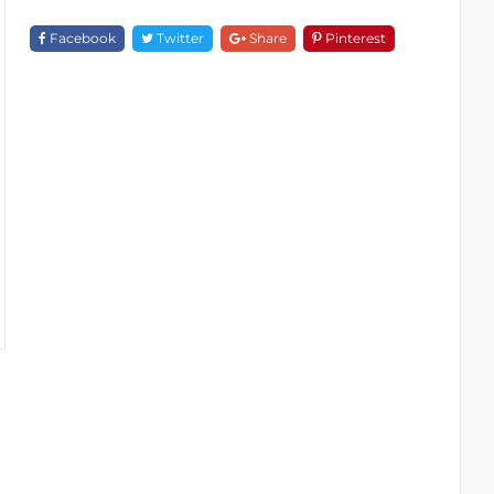
Giác
1
Facebook
Twitter
Share
Pinterest
Tầng
A
18936
Quantity