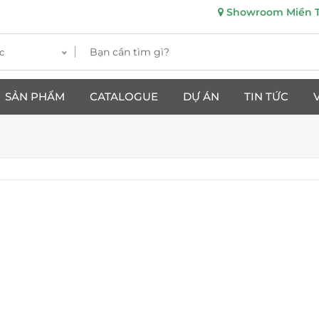
Showroom Miền Tr
c
SẢN PHẨM
CATALOGUE
DỰ ÁN
TIN TỨC