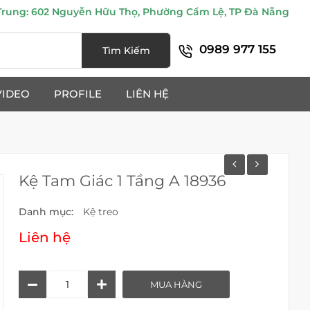
ung: 602 Nguyễn Hữu Thọ, Phường Cẩm Lệ, TP Đà Nẵng
0989 977 155
Tìm Kiếm
VIDEO
PROFILE
LIÊN HỆ
Kệ Tam Giác 1 Tầng A 18936
Danh mục:
Kệ treo
Liên hệ
Kệ
MUA HÀNG
Tam