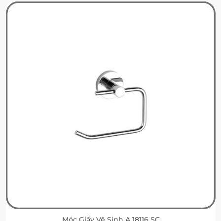
Móc Giấy Vệ Sinh A 18116 SC