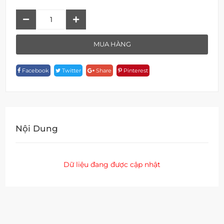
Kệ
Đựng
Xà
MUA HÀNG
Phòng
A
Facebook
Twitter
Share
Pinterest
18124A-
SC
Quantity
Nội Dung
Dữ liệu đang được cập nhật