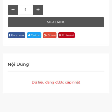
Kệ
Đựng
Ly
MUA HÀNG
Đôi
A
Facebook
Twitter
Share
Pinterest
18930A
Quantity
Nội Dung
Dữ liệu đang được cập nhật