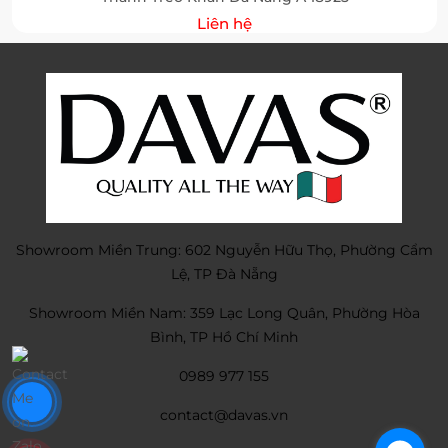
Liên hệ
Showroom Miền Trung: 602 Nguyễn Hữu Thọ, Phường Cẩm
Lệ, TP Đà Nẵng
Showroom Miền Nam: 359 Lạc Long Quân, Phường Hòa
Bình, TP Hồ Chí Minh
0989 977 155
contact@davas.vn