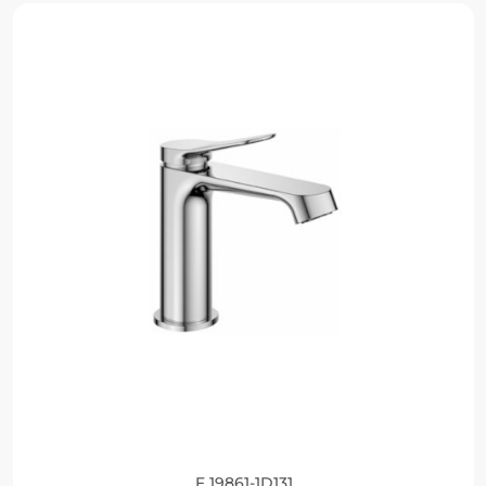
F 19861-1D131