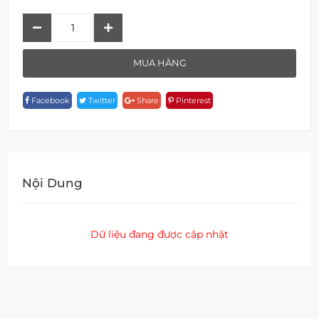
F
18308MWU-
1D133
MUA HÀNG
Quantity
Facebook
Twitter
Share
Pinterest
Nội Dung
Dữ liệu đang được cập nhật