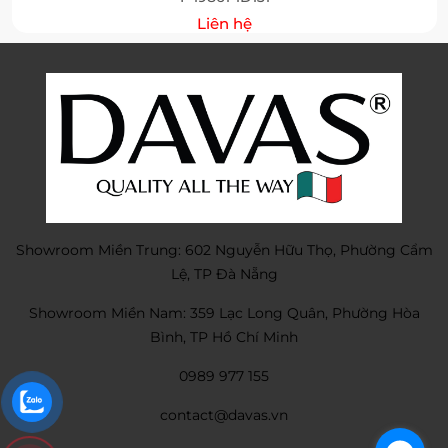
Liên hệ
Showroom Miền Trung: 602 Nguyễn Hữu Thọ, Phường Cẩm
Lệ, TP Đà Nẵng
Showroom Miền Nam: 359 Lạc Long Quân, Phường Hòa
Bình, TP Hồ Chí Minh
0989 977 155
contact@davas.vn