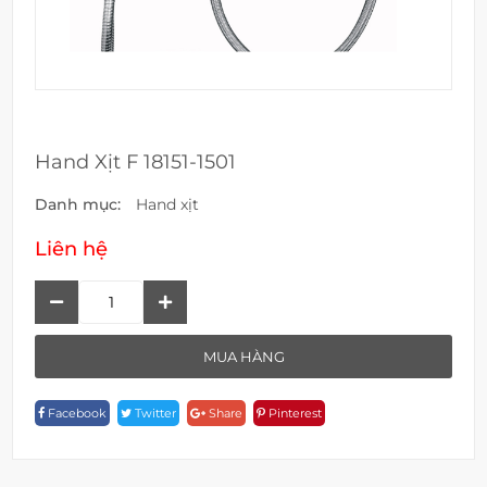
Hand Xịt F 18151-1501
Danh mục:
Hand xịt
Liên hệ
Hand
Xịt
F
MUA HÀNG
18151-
1501
Facebook
Twitter
Share
Pinterest
Quantity