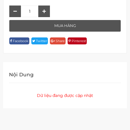
Đóa
Sen
F
MUA HÀNG
1S16E
Quantity
Facebook
Twitter
Share
Pinterest
Nội Dung
Dữ liệu đang được cập nhật