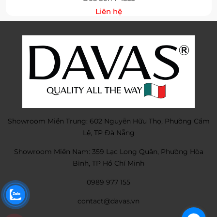
Liên hệ
Showroom Miền Trung: 602 Nguyễn Hữu Thọ, Phường Cẩm
Lệ, TP Đà Nẵng
Showroom Miền Nam: 359 Lạc Long Quân, Phường Hòa
Bình, TP Hồ Chí Minh
0989 977 155
contact@davas.vn