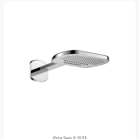
Đóa Sen F 1S33