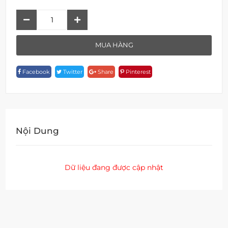
Đầu
Vòi
F
MUA HÀNG
1Z26
Quantity
Facebook
Twitter
Share
Pinterest
Nội Dung
Dữ liệu đang được cập nhật