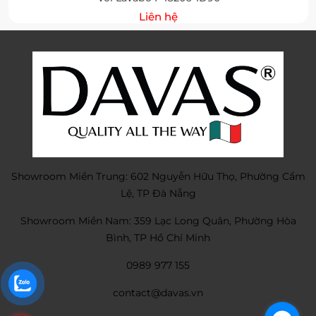
Liên hệ
Showroom Miền Trung: 602 Nguyễn Hữu Thọ, Phường Cẩm
Lệ, TP Đà Nẵng
Showroom Miền Nam: 359 Lạc Long Quân, Phường Hòa
Bình, TP Hồ Chí Minh
0989 977 155
contact@davas.vn