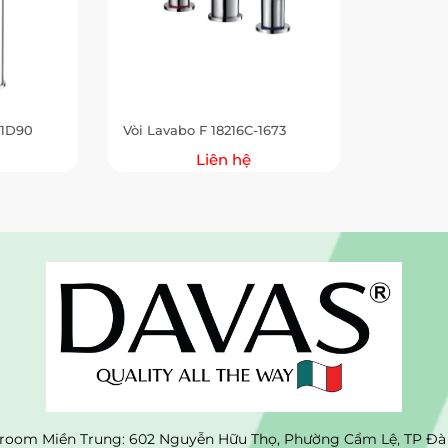
-1D90
Vòi Lavabo F 18216C-1673
Liên hệ
oom Miền Trung: 602 Nguyễn Hữu Thọ, Phường Cẩm Lệ, TP Đà