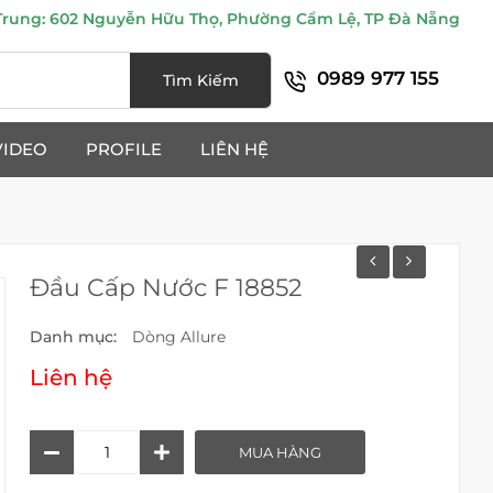
ung: 602 Nguyễn Hữu Thọ, Phường Cẩm Lệ, TP Đà Nẵng
0989 977 155
Tìm Kiếm
VIDEO
PROFILE
LIÊN HỆ
Đầu Cấp Nước F 18852
Danh mục:
Dòng Allure
Liên hệ
Đầu
MUA HÀNG
Cấp