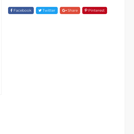
Nước
F
Facebook
Twitter
Share
Pinterest
18852
Quantity