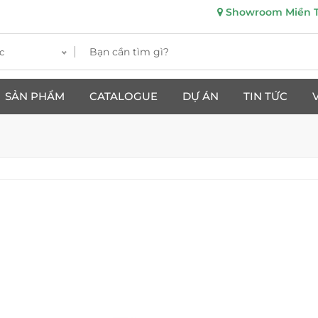
Showroom Miền Tr
c
SẢN PHẨM
CATALOGUE
DỰ ÁN
TIN TỨC