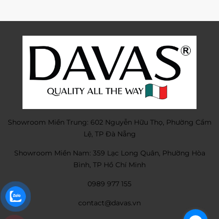
Showroom Miền Trung: 602 Nguyễn Hữu Thọ, Phường Cẩm
Lệ, TP Đà Nẵng
Showroom Miền Nam: 359 Lạc Long Quân, Phường Hòa
Bình, TP Hồ Chí Minh
0989 977 155
contact@davas.vn