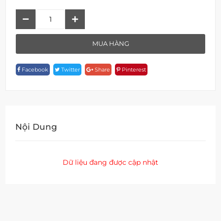
Đầu
Cấp
Nước
MUA HÀNG
F
18810-
Facebook
Twitter
Share
Pinterest
ORB
Quantity
Nội Dung
Dữ liệu đang được cập nhật