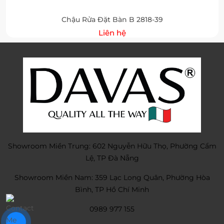
Chậu Rửa Đặt Bàn B 2818-39
Liên hệ
Showroom Miền Trung: 602 Nguyễn Hữu Thọ, Phường Cẩm
Lệ, TP Đà Nẵng
Showroom Miền Nam: 359 Lạc Long Quân, Phường Hòa
Bình, TP Hồ Chí Minh
0989 977 155