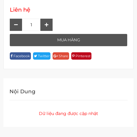
Liên hệ
Chậu
Rửa
Đặt
MUA HÀNG
Bàn
B
Facebook
Twitter
Share
Pinterest
2821-
67
Quantity
Nội Dung
Dữ liệu đang được cập nhật