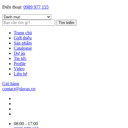
Điện thoại:
0989 977 155
Tìm kiếm
Trang chủ
Giới thiệu
Sản phẩm
Catalogue
Dự án
Tin tức
Profile
Video
Liên hệ
Giỏ hàng
contact@davas.vn
08:00 - 17:00