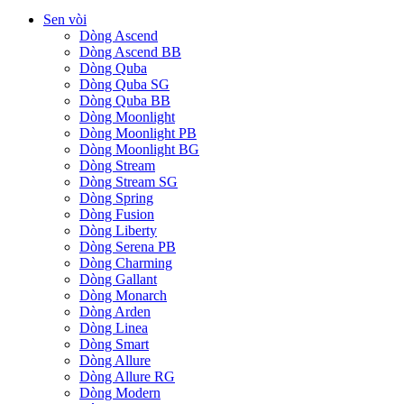
Sen vòi
Dòng Ascend
Dòng Ascend BB
Dòng Quba
Dòng Quba SG
Dòng Quba BB
Dòng Moonlight
Dòng Moonlight PB
Dòng Moonlight BG
Dòng Stream
Dòng Stream SG
Dòng Spring
Dòng Fusion
Dòng Liberty
Dòng Serena PB
Dòng Charming
Dòng Gallant
Dòng Monarch
Dòng Arden
Dòng Linea
Dòng Smart
Dòng Allure
Dòng Allure RG
Dòng Modern