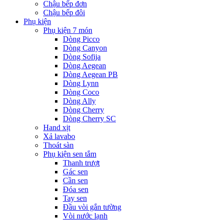
Chậu bếp đơn
Chậu bếp đôi
Phụ kiện
Phụ kiện 7 món
Dòng Picco
Dòng Canyon
Dòng Sofija
Dòng Aegean
Dòng Aegean PB
Dòng Lynn
Dòng Coco
Dòng Ally
Dòng Cherry
Dòng Cherry SC
Hand xịt
Xả lavabo
Thoát sàn
Phụ kiện sen tắm
Thanh trượt
Gác sen
Cần sen
Đóa sen
Tay sen
Đầu vòi gắn tường
Vòi nước lạnh