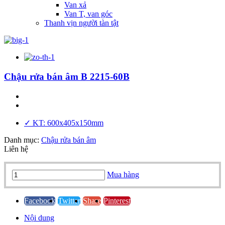
Van xả
Van T, van góc
Thanh vịn người tàn tật
Chậu rửa bán âm B 2215-60B
✓ KT: 600x405x150mm
Danh mục:
Chậu rửa bán âm
Liên hệ
Chậu
Mua hàng
rửa
bán
âm
Facebook
Twitter
Share
Pinterest
B
Nội dung
2215-