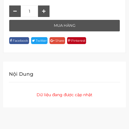
Bồn
Tắm
Yếm
MUA HÀNG
BTJ
31401
Facebook
Twitter
Share
Pinterest
Quantity
Nội Dung
Dữ liệu đang được cập nhật