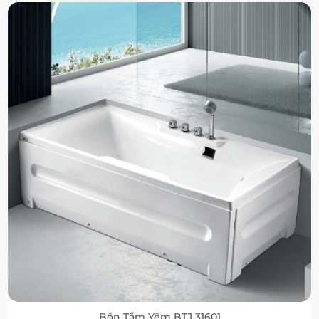
Bồn Tắm Yếm BTJ 31601