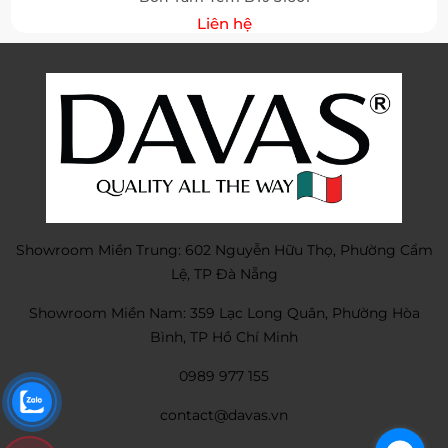
Liên hệ
Showroom Miền Trung: 602 Nguyễn Hữu Thọ, Phường Cẩm
Lệ, TP Đà Nẵng
Showroom Miền Nam: 359 Lạc Long Quân, Phường Hòa
Bình, TP Hồ Chí Minh
0989 977 155
contact@davas.vn