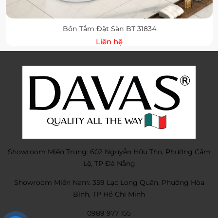
Bồn Tắm Đặt Sàn BT 31834
Liên hệ
Showroom Miền Trung: 602 Nguyễn Hữu Thọ, Phường Cẩm
Lệ, TP Đà Nẵng
Showroom Miền Nam: 359 Lạc Long Quân, Phường Hòa
Bình, TP Hồ Chí Minh
0989 977 155