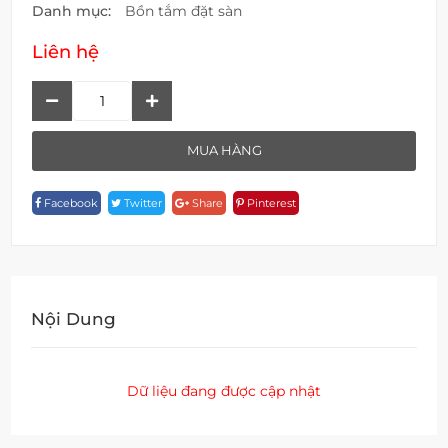
Danh mục:
Bồn tắm đặt sàn
Liên hệ
Bồn
Tắm
Đặt
MUA HÀNG
Sàn
Đúc
Facebook
Twitter
Share
Pinterest
Nguyên
Khối
BT
30511S
Quantity
Nội Dung
Dữ liệu đang được cập nhật