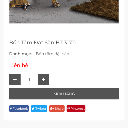
Bồn Tắm Đặt Sàn BT 31711
Danh mục:
Bồn tắm đặt sàn
Liên hệ
Bồn
Tắm
Đặt
MUA HÀNG
Sàn
BT
Facebook
Twitter
Share
Pinterest
31711
Quantity